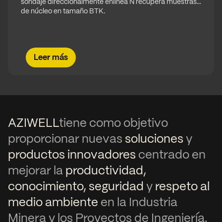
sondaje direccionalmente enlínea N recupera muestras
de núcleo en tamaño BTK.
Leer más
AZIWELL
tiene como objetivo
proporcionar nuevas
soluciones
y
productos innovadores
centrado en
mejorar
la
productividad,
conocimiento, seguridad
y
r
esp
eto al
medio ambiente
en la Industria
Minera y los Proyectos de Ingeniería.